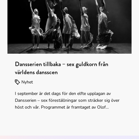
Dansserien tillbaka – sex guldkorn från
världens dansscen
Nyhet
I september är det dags för den elfte upplagan av
Dansserien – sex föreställningar som sträcker sig över
höst och vår. Programmet är framtaget av Olof
Westring från Dans i Nord i nära samverkan med
Kulturens hus kring både innehåll, genomförande och
paketering.