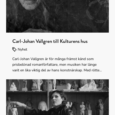
Carl-Johan Vallgren till Kulturens hus
Nyhet
Carl-Johan Vallgren är för många främst känd som
prisbelönad romanförfattare, men musiken har länge
varit en lika viktig del av hans konstnärskap. Med rötter i
vistraditionen rör sig hans låtar mellan folk, pop och ett
mer litterärt uttryck, där personliga texter, ofta mörkt
humoristiska och med en tydlig blick för livets
skavanker, får ta plats. Nu är han aktuell med ny musik.
Kaddish är Carl-Johan Vallgrens första skiva på 16 år.
Ett intimt album om omvälvande kärlek, plötslig död
och förlamande sorg. I november ger han sig ut på turné