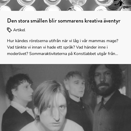
Den stora smällen blir sommarens kreativa äventyr
Artikel
Hur kändes rörelserna utifrån när vi låg i vår mammas mage?
Vad tänkte vi innan vi hade ett språk? Vad händer inne i
moderlivet? Sommaraktiviteterna på Konstlabbet utgår från
utställningen Den stora smällen. Under olika workshops får
deltagarna bland annat utforska graviditet, förändring och
födelse