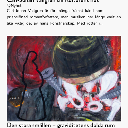
Nyhet
Carl-Johan Vallgren är för många främst känd som
prisbelönad romanförfattare, men musiken har länge varit en
lika viktig del av hans konstnärskap. Med rötter i
vistraditionen rör sig hans låtar mellan folk, pop och ett
mer litterärt uttryck, där personliga texter, ofta mörkt
humoristiska och med en tydlig blick för livets skavanker,
får ta plats. Nu är han aktuell med ny musik. Kaddish är
Carl-Johan Vallgrens första skiva på 16 år. Ett intimt album
om omvälvande kärlek, plötslig död och förlamande sorg. I
november ger han sig ut på turné och den 20 november
kommer han till Kulturens hus.
Den stora smällen – graviditetens dolda rum