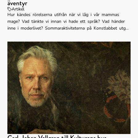
äventyr
Artikel
Hur kändes rörelserna utifrån när vi låg i vår mammas
mage? Vad tänkte vi innan vi hade ett språk? Vad händer
inne i moderlivet? Sommaraktiviteterna på Konstlabbet utgår
från utställningen Den stora smällen. Under olika
workshops får deltagarna bland annat utforska graviditet,
förändring och födelse.
Carl-Johan Vallgren till Kulturens hus