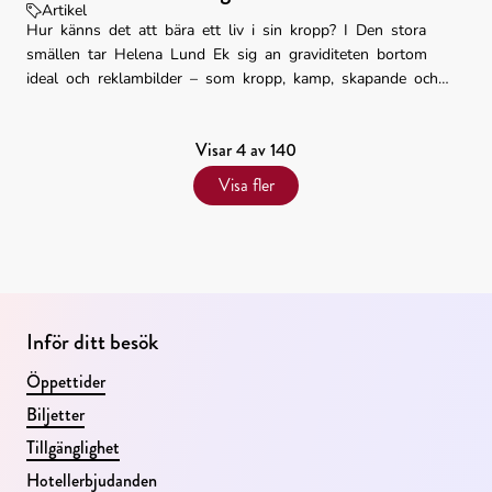
Artikel
Hur känns det att bära ett liv i sin kropp? I Den stora
smällen tar Helena Lund Ek sig an graviditeten bortom
ideal och reklambilder – som kropp, kamp, skapande och
förändring. Resultatet är en stark och oväntad utställning
om livet inuti.
Visar 4 av 140
Visa fler
Inför ditt besök
Öppettider
Biljetter
Tillgänglighet
Hotellerbjudanden