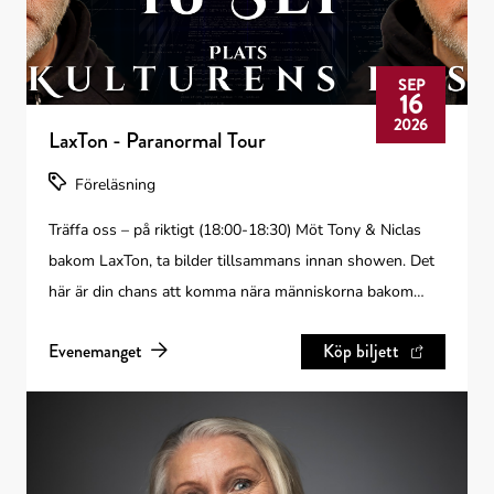
SEP
16
2026
LaxTon - Paranormal Tour
Föreläsning
Träffa oss – på riktigt (18:00-18:30) Möt Tony & Niclas
bakom LaxTon, ta bilder tillsammans innan showen. Det
här är din chans att komma nära människorna bakom
Sveriges mest paranormala team. Mellan 18:00-19:00
Evenemanget
Köp biljett
samt 20:30-21:30 finns möjlighet att besöka vår Turné
shop på plats. Vad sägs om spökjägarutrustning eller
unik Paranormal Tour t-shirt + merch! En kväll fylld av
det oförklarliga (19:00-20:30) Under kvällen tar vi med
dig rakt in i det övernaturliga: Se hemsökta föremål från