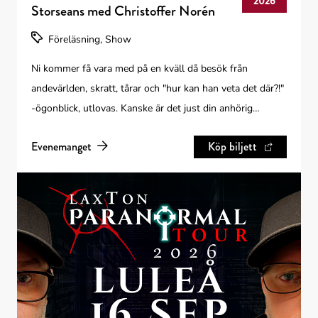
2026
Storseans med Christoffer Norén
Föreläsning, Show
Ni kommer få vara med på en kväll då besök från
andevärlden, skratt, tårar och "hur kan han veta det där?!"
-ögonblick, utlovas. Kanske är det just din anhörig
Christoffer får kontakt med! Varmt välkomna att ta plats
Evenemanget
Köp biljett
för en magisk stund.