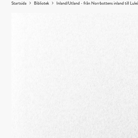
Startsida
Bibliotek
Inland/Utland - från Norrbottens inland till Lule
Kulturens
hus