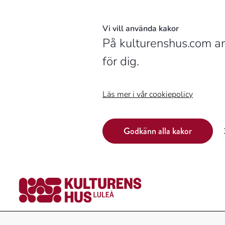
Vi vill använda kakor
På kulturenshus.com an
för dig.
Läs mer i vår cookiepolicy
Godkänn alla kakor
Logotyp,