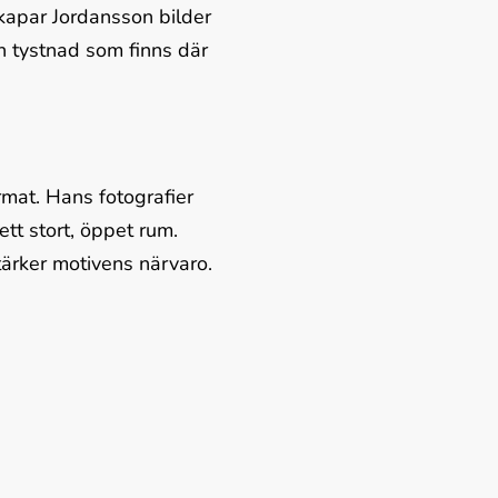
kapar Jordansson bilder 
en tystnad som finns där 
at. Hans fotografier 
tt stort, öppet rum. 
tärker motivens närvaro.