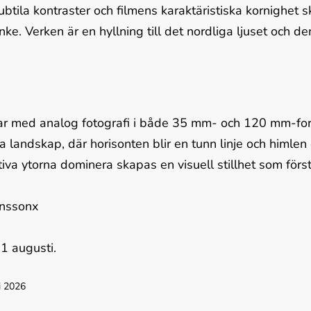
btila kontraster och filmens karaktäristiska kornighet s
anke. Verken är en hyllning till det nordliga ljuset och d
ar med analog fotografi i både 35 mm- och 120 mm-form
 landskap, där horisonten blir en tunn linje och himlen e
iva ytorna dominera skapas en visuell stillhet som förs
anssonx
1 augusti.
i 2026