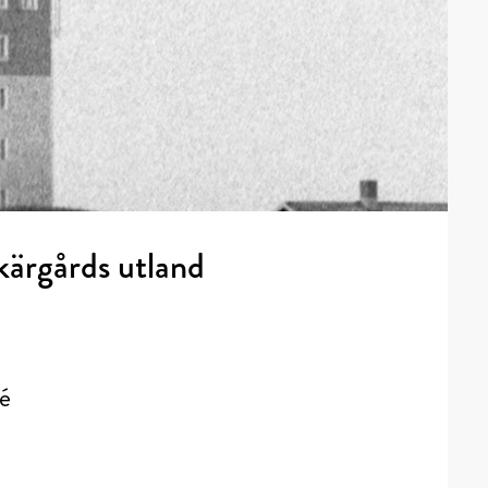
skärgårds utland
ré