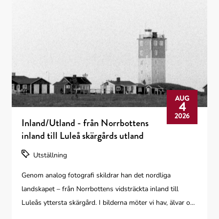
AUG
4
2026
Inland/Utland - från Norrbottens
inland till Luleå skärgårds utland
Utställning
Genom analog fotografi skildrar han det nordliga
landskapet – från Norrbottens vidsträckta inland till
Luleås yttersta skärgård. I bilderna möter vi hav, älvar och
tjärnar där stillheten står i centrum. Motiven är avskalade