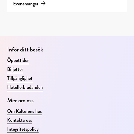
Evenemanget
men betydelsefulla: en ensam fyr, ett träd vid
strandkanten eller en sjöfågel som bryter tystnaden. Med
stora öppna ytor, subtila kontraster och filmens
karaktäristiska kornighet skapar Jordansson bilder som
bjuder in till eftertanke. Verken är en hyllning till det
Inför ditt besök
nordliga ljuset och den tystnad som finns där världen
känns oändlig. Om fotografen David Jordansson arbetar
Öppettider
med analog fotografi i både 35 mm- och 120 mm-format.
Biljetter
Hans fotografier präglas av minimalistiska landskap, där
Tillgänglighet
horisonten blir en tunn linje och himlen ett stort, öppet
Hotellerbjudanden
rum. Genom att låta de negativa ytorna dominera skapas
Mer om oss
en visuell stillhet som förstärker motivens närvaro.
Instagram: @davidjordanssonx Utställningen pågår 3-31
Om Kulturens hus
augusti.
Kontakta oss
Integritetspolicy